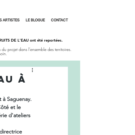
S ARTISTES
LE BLOGUE
CONTACT
 BRUITS DE L'EAU ont été reportées.
 du projet dans l’ensemble des territoires.
oin.
AU À
t à Saguenay. 
ôté et le 
rie d'ateliers 
directrice 