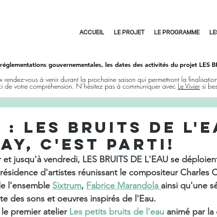
ACCUEIL
LE PROJET
LE PROGRAMME
LE
 réglementations gouvernementales, les dates des activités du projet LES
x rendez-vous à venir durant la prochaine saison qui permettront la finalisation
i de votre compréhension. N’hésitez pas à communiquer avec
Le Vivier
si bes
 : LES BRUITS DE L'E
AY, C'EST PARTI!
er et jusqu'à vendredi, LES BRUITS DE L'EAU se déploien
sidence d'artistes réunissant le compositeur Charles C
de l'ensemble 
Sixtrum
, 
Fabrice Marandola 
ainsi qu'une sé
te des sons et oeuvres inspirés de l'Eau.
le premier atelier 
Les petits bruits de l'eau
 animé par la 