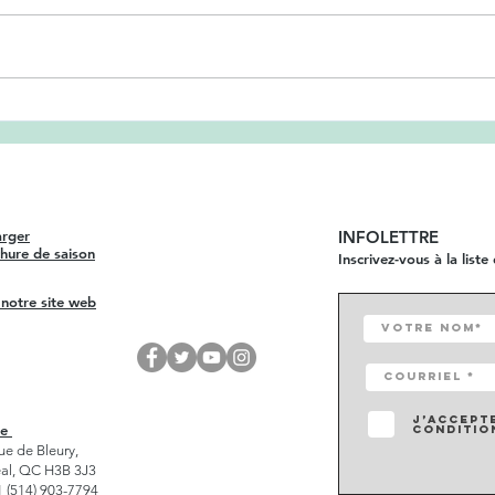
ÉCOUTE CE SON
AT
DÉ
RE
CE
arger
INFOLETTRE
hure de saison
Inscrivez-vous à la liste
 notre site web
J’accept
se
conditio
ue de Bleury,
al, QC H3B 3J3
 1 (514) 903-7794