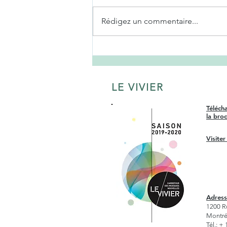
Rédigez un commentaire...
Les MUSIQUES
DE L'EAU DES
ÉLÈVES DES
LE VIVIER
QUATRE-VENTS
Téléch
la
broc
Visiter
Adres
1200 R
Montré
Tél.: +