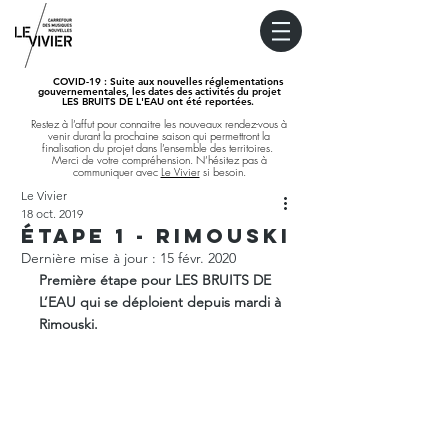
COVID-19
: Suite aux nouvelles réglementations
gouvernementales, les dates des activités du projet
LES BRUITS DE L'EAU ont été reportées.
Restez à l’affut pour connaitre les nouveaux rendez-vous à
venir durant la prochaine saison qui permettront la
finalisation du projet dans l’ensemble des territoires.
Merci de votre compréhension. N’hésitez pas à
communiquer avec
Le Vivier
si besoin.
Le Vivier
18 oct. 2019
ÉTAPE 1 - RIMOUSKI
Dernière mise à jour :
15 févr. 2020
Première étape pour LES BRUITS DE 
L’EAU qui se déploient depuis mardi à 
Rimouski.