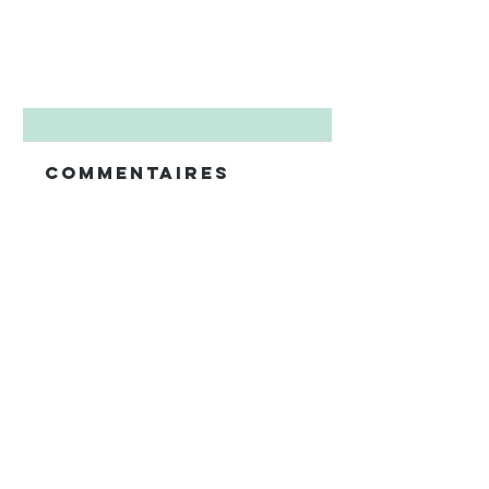
Commentaires
Rédigez un commentaire...
LES
IMPRESSIONS
D'OLGA
RANZENHOFER
LE VIVIER
Télécharger
la
brochure de saison